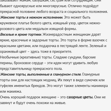
заказывают мамам, бабушкам, сестрам или сотрудницам. Они
бывают одноярусные или многоярусные. Отлично подойдут
прекрасной половине любого возраста и социального положения.
Женские торты в нежном исполнении
. Это может быть
кружевное платье белого цвета, изящный узор, цветок нежно-
розового цвета или медальон изящной формы.
Веселые и яркие тортики
. Жизнерадостным женщинам дарят
яркие, красочные и задорные торты. Это торты в форме вазочек с
красными цветами, или подарочка в пестрящей ленте. Зеленый и
оранжевый цвет – здесь тоже в приоритете.
Необычные (креативные) торты. Сладкие сундуки, барские
перины, бронзовое сердце – эти идеи могут удивить любую
представительницу прекрасного пола.
Женские торты, выполненные в гламурном стиле
.
Гламурные
торты они для настоящих модниц. Их пекут в виде сумочек или
туфелек именитых брендов. Это могут также элементы маникюра
или макияжа.
Очень хороший подарок женщине – это
сахарные цветы.
Они не
завянут и будут очень похожи на живые.